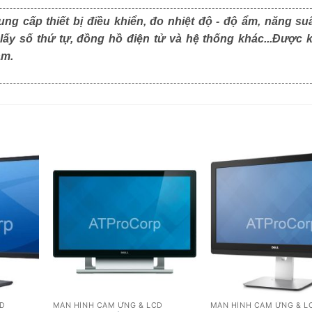
ng cấp thiết bị điều khiển, đo nhiệt độ - độ ẩm, năng suấ
 lấy số thứ tự, đồng hồ điện tử và hệ thống khác...Được 
am.
CD
MÀN HÌNH CẢM ỨNG & LCD
MÀN HÌNH CẢM ỨNG & L