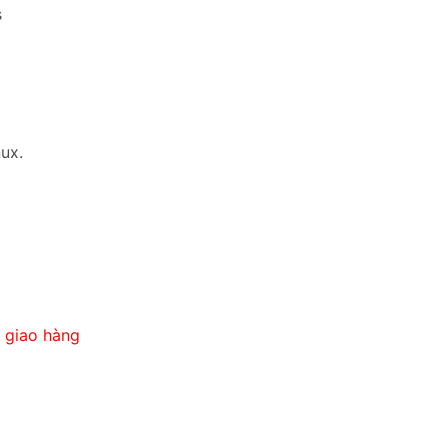
s
nux.
y giao hàng