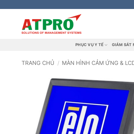
Bỏ
qua
nội
dung
PHỤC VỤ Y TẾ
GIÁM SÁT 
TRANG CHỦ
/
MÀN HÌNH CẢM ỨNG & LC