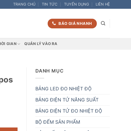
TRANG CHỦ
TIN TỨC
TUYỂN DỤNG
LIÊN HỆ
BÁO GIÁ NHANH
HỜI GIAN
QUẢN LÝ VÀO RA
DANH MỤC
pos
BẢNG LED ĐO NHIỆT ĐỘ
BẢNG ĐIỆN TỬ NĂNG SUẤT
BẢNG ĐIỆN TỬ ĐO NHIỆT ĐỘ
BỘ ĐẾM SẢN PHẨM