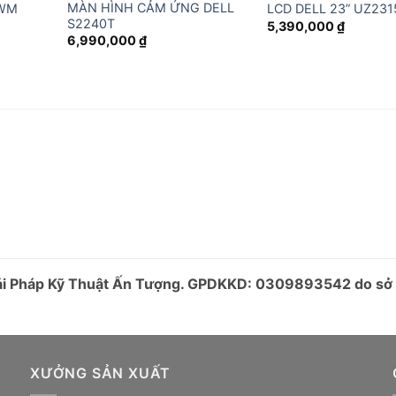
MÀN HÌNH CẢM ỨNG DELL
3WM
LCD DELL 23” UZ23
S2240T
5,390,000
₫
6,990,000
₫
iải Pháp Kỹ Thuật Ấn Tượng. GPDKKD: 0309893542 do s
XƯỞNG SẢN XUẤT