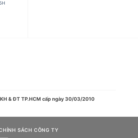
15H
LCD DELL 27” UZ2715H
8,890,000
₫
ở KH & ĐT TP.HCM cấp ngày 30/03/2010
CHÍNH SÁCH CÔNG TY