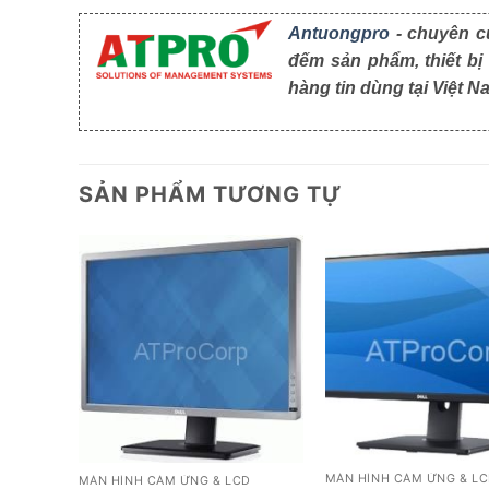
Antuongpro
- chuyên cu
đếm sản phẩm, thiết bị
hàng tin dùng tại Việt N
SẢN PHẨM TƯƠNG TỰ
MÀN HÌNH CẢM ỨNG & L
MÀN HÌNH CẢM ỨNG & LCD