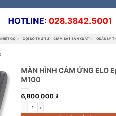
HOTLINE:
028.3842.5001
NHIỆT ĐỘ
GỌI SỐ THỨ TỰ
GIÁM SÁT SẢN XUẤT
QUẢN LÝ T
D
MÀN HÌNH CẢM ỨNG ELO E
M100
6,800,000
₫
MÀN HÌNH CẢM ỨNG ELO Epos M100 số lượng