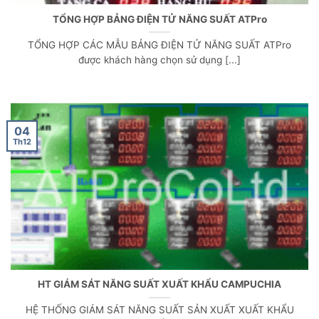
TỔNG HỢP BẢNG ĐIỆN TỬ NĂNG SUẤT ATPro
TỔNG HỢP CÁC MẪU BẢNG ĐIỆN TỬ NĂNG SUẤT ATPro
được khách hàng chọn sử dụng [...]
04
Th12
HT GIÁM SÁT NĂNG SUẤT XUẤT KHẨU CAMPUCHIA
HỆ THỐNG GIÁM SÁT NĂNG SUẤT SẢN XUẤT XUẤT KHẨU