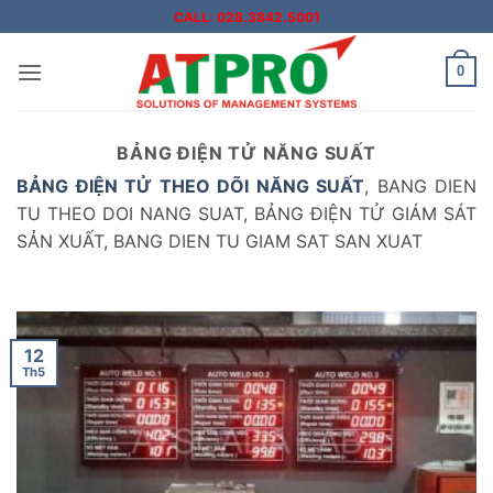
Bỏ
CALL: 028.3842.5001
qua
nội
0
dung
BẢNG ĐIỆN TỬ NĂNG SUẤT
BẢNG ĐIỆN TỬ THEO DÕI NĂNG SUẤT
, BANG DIEN
TU THEO DOI NANG SUAT, BẢNG ĐIỆN TỬ GIÁM SÁT
SẢN XUẤT, BANG DIEN TU GIAM SAT SAN XUAT
12
Th5