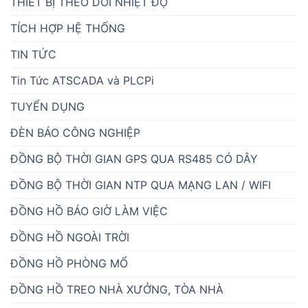
THIẾT BỊ THEO DÕI NHIỆT ĐỘ
TÍCH HỢP HỆ THỐNG
TIN TỨC
Tin Tức ATSCADA và PLCPi
TUYỂN DỤNG
ĐÈN BÁO CÔNG NGHIỆP
ĐỒNG BỘ THỜI GIAN GPS QUA RS485 CÓ DÂY
ĐỒNG BỘ THỜI GIAN NTP QUA MẠNG LAN / WIFI
ĐỒNG HỒ BÁO GIỜ LÀM VIỆC
ĐỒNG HỒ NGOÀI TRỜI
ĐỒNG HỒ PHÒNG MỔ
ĐỒNG HỒ TREO NHÀ XƯỞNG, TÒA NHÀ