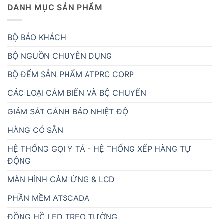
DANH MỤC SẢN PHẨM
BỘ BÁO KHÁCH
BỘ NGUỒN CHUYÊN DỤNG
BỘ ĐẾM SẢN PHẨM ATPRO CORP
CÁC LOẠI CẢM BIẾN VÀ BỘ CHUYỂN
GIÁM SÁT CẢNH BÁO NHIỆT ĐỘ
HÀNG CÓ SẴN
HỆ THỐNG GỌI Y TÁ - HỆ THỐNG XẾP HÀNG TỰ
ĐỘNG
MÀN HÌNH CẢM ỨNG & LCD
PHẦN MỀM ATSCADA
ĐỒNG HỒ LED TREO TƯỜNG