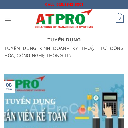
Bỏ
CALL: 028.3842.5001
qua
nội
0
dung
TUYỂN DỤNG
TUYỂN DỤNG KINH DOANH KỸ THUẬT, TỰ ĐỘNG
HÓA, CÔNG NGHỆ THÔNG TIN
08
Th4