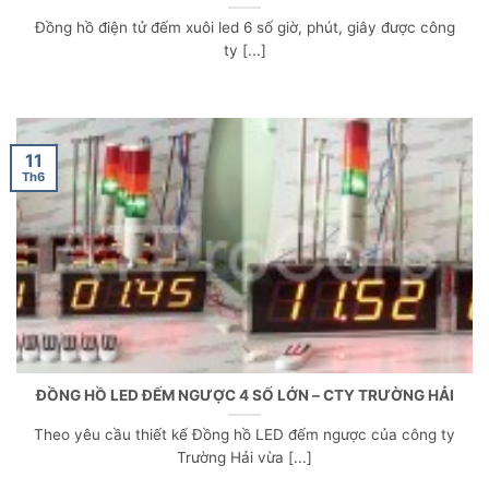
Đồng hồ điện tử đếm xuôi led 6 số giờ, phút, giây được công
ty [...]
11
Th6
ĐỒNG HỒ LED ĐẾM NGƯỢC 4 SỐ LỚN – CTY TRƯỜNG HẢI
Theo yêu cầu thiết kế Đồng hồ LED đếm ngược của công ty
Trường Hải vừa [...]