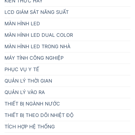
KIẾN THỨC HAY
LCD GIÁM SÁT NĂNG SUẤT
MÀN HÌNH LED
MÀN HÌNH LED DUAL COLOR
MÀN HÌNH LED TRONG NHÀ
MÁY TÍNH CÔNG NGHIỆP
PHỤC VỤ Y TẾ
QUẢN LÝ THỜI GIAN
QUẢN LÝ VÀO RA
THIẾT BỊ NGÀNH NƯỚC
THIẾT BỊ THEO DÕI NHIỆT ĐỘ
TÍCH HỢP HỆ THỐNG