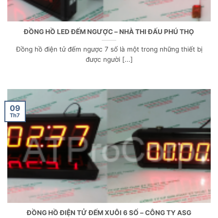
ĐỒNG HỒ LED ĐẾM NGƯỢC – NHÀ THI ĐẤU PHÚ THỌ
Đồng hồ điện tử đếm ngược 7 số là một trong những thiết bị
được người [...]
09
Th7
ĐỒNG HỒ ĐIỆN TỬ ĐẾM XUÔI 6 SỐ – CÔNG TY ASG