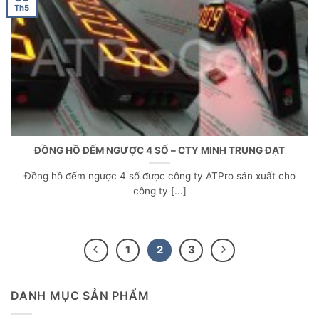
Th5
ĐỒNG HỒ ĐẾM NGƯỢC 4 SỐ – CTY MINH TRUNG ĐẠT
Đồng hồ đếm ngược 4 số được công ty ATPro sản xuất cho
công ty [...]
1
2
3
DANH MỤC SẢN PHẨM