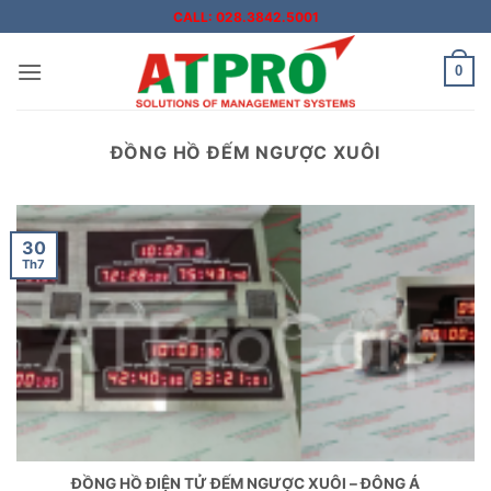
Bỏ
CALL: 028.3842.5001
qua
nội
0
dung
ĐỒNG HỒ ĐẾM NGƯỢC XUÔI
30
Th7
ĐỒNG HỒ ĐIỆN TỬ ĐẾM NGƯỢC XUÔI – ĐÔNG Á