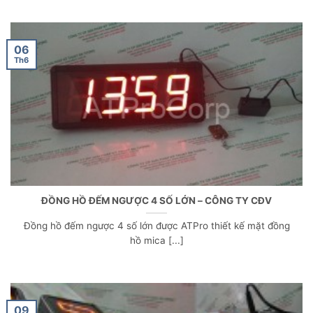
06
Th6
ĐỒNG HỒ ĐẾM NGƯỢC 4 SỐ LỚN – CÔNG TY CĐV
Đồng hồ đếm ngược 4 số lớn được ATPro thiết kế mặt đồng
hồ mica [...]
09