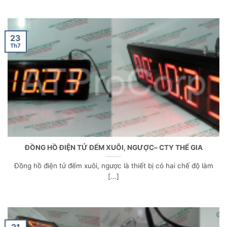
23
Th7
ĐỒNG HỒ ĐIỆN TỬ ĐẾM XUÔI, NGƯỢC– CTY THẾ GIA
Đồng hồ điện tử đếm xuôi, ngược là thiết bị có hai chế độ làm
[...]
21