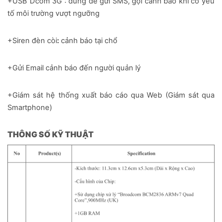
+USB Dcom 3G : dùng để gửi SMS, gọi cảnh báo khi có yếu
tố môi trường vượt ngưỡng
+Siren đèn còi
:
cảnh báo tại chổ
+Gửi Email cảnh báo đến người quản lý
+Giám sát hệ thống xuất báo cáo qua Web (Giám sát qua
Smartphone)
THÔNG SỐ KỸ THUẬT