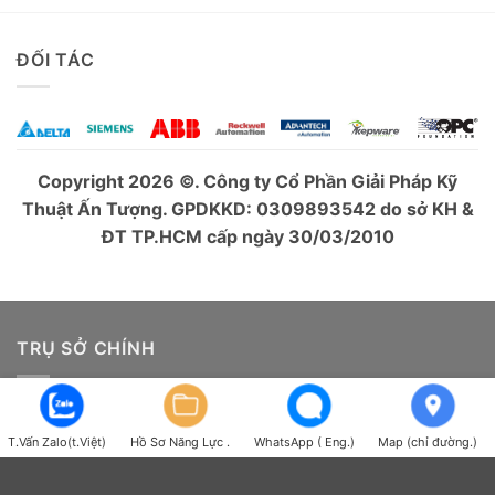
ĐỐI TÁC
Copyright 2026 ©. Công ty Cổ Phần Giải Pháp Kỹ
Thuật Ấn Tượng. GPDKKD: 0309893542 do sở KH &
ĐT TP.HCM cấp ngày 30/03/2010
TRỤ SỞ CHÍNH
Địa chỉ: 60 Đường Số 1, Phường Phú Thọ Hòa, TP.HCM,
Việt Nam
T.Vấn Zalo(t.Việt)
Hồ Sơ Năng Lực .
WhatsApp ( Eng.)
Map (chỉ đường.)
Điện thoại: 028.3842.5001