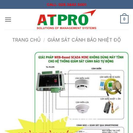
Bỏ
CALL: 028.3842.5001
qua
nội
0
dung
TRANG CHỦ
/
GIÁM SÁT CẢNH BÁO NHIỆT ĐỘ