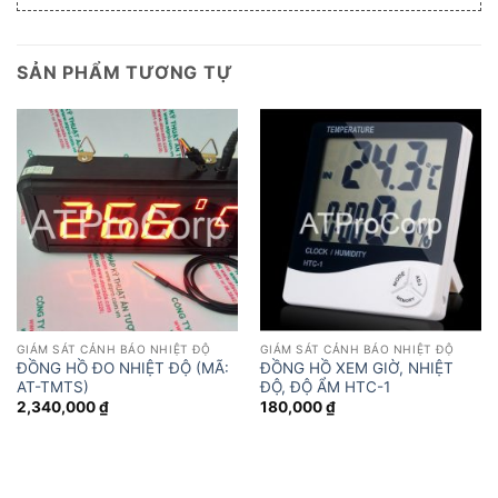
SẢN PHẨM TƯƠNG TỰ
GIÁM SÁT CẢNH BÁO NHIỆT ĐỘ
GIÁM SÁT CẢNH BÁO NHIỆT ĐỘ
ĐỒNG HỒ ĐO NHIỆT ĐỘ (MÃ:
ĐỒNG HỒ XEM GIỜ, NHIỆT
AT-TMTS)
ĐỘ, ĐỘ ẨM HTC-1
2,340,000
₫
180,000
₫