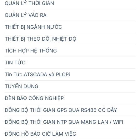
QUẢN LÝ THỜI GIAN
QUẢN LÝ VÀO RA
THIẾT BỊ NGÀNH NƯỚC
THIẾT BỊ THEO DÕI NHIỆT ĐỘ
TÍCH HỢP HỆ THỐNG
TIN TỨC
Tin Tức ATSCADA và PLCPi
TUYỂN DỤNG
ĐÈN BÁO CÔNG NGHIỆP
ĐỒNG BỘ THỜI GIAN GPS QUA RS485 CÓ DÂY
ĐỒNG BỘ THỜI GIAN NTP QUA MẠNG LAN / WIFI
ĐỒNG HỒ BÁO GIỜ LÀM VIỆC