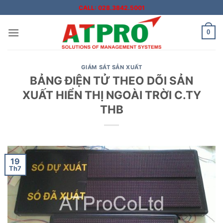
Bỏ
CALL: 028.3842.5001
qua
nội
0
dung
GIÁM SÁT SẢN XUẤT
BẢNG ĐIỆN TỬ THEO DÕI SẢN
XUẤT HIỂN THỊ NGOÀI TRỜI C.TY
THB
19
Th7