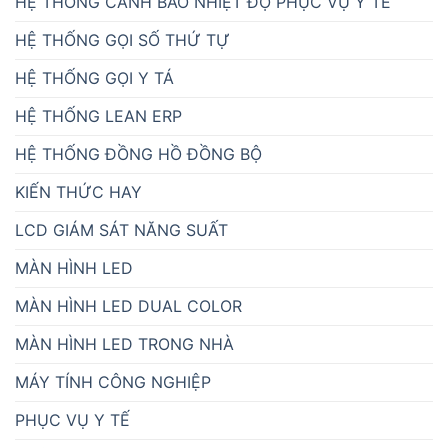
HỆ THỐNG CẢNH BÁO NHIỆT ĐỘ PHỤC VỤ Y TẾ
HỆ THỐNG GỌI SỐ THỨ TỰ
HỆ THỐNG GỌI Y TÁ
HỆ THỐNG LEAN ERP
HỆ THỐNG ĐỒNG HỒ ĐỒNG BỘ
KIẾN THỨC HAY
LCD GIÁM SÁT NĂNG SUẤT
MÀN HÌNH LED
MÀN HÌNH LED DUAL COLOR
MÀN HÌNH LED TRONG NHÀ
MÁY TÍNH CÔNG NGHIỆP
PHỤC VỤ Y TẾ