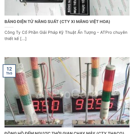
BẢNG ĐIỆN TỬ NĂNG SUẤT (CTY XI MĂNG VIỆT HOA)
Công Ty Cổ Phần Giải Pháp Kỹ Thuật Ấn Tượng – ATPro chuyên
thiết kế [...]
12
Th5
ĐỒNG HỒ ĐẾM NGƯỢC THỜI GIAN CHAY MÁY (CTY THACO)