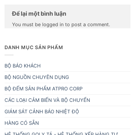
Để lại một bình luận
You must be logged in to post a comment.
DANH MỤC SẢN PHẨM
BỘ BÁO KHÁCH
BỘ NGUỒN CHUYÊN DỤNG
BỘ ĐẾM SẢN PHẨM ATPRO CORP
CÁC LOẠI CẢM BIẾN VÀ BỘ CHUYỂN
GIÁM SÁT CẢNH BÁO NHIỆT ĐỘ
HÀNG CÓ SẴN
HỆ THỐNG GỌI Y TÁ - HỆ THỐNG XẾP HÀNG TỰ