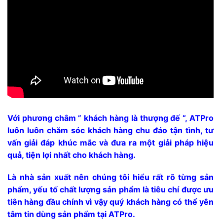
Với phương châm ” khách hàng là thượng đế “, ATPro
luôn luôn chăm sóc khách hàng chu đáo tận tình, tư
vấn giải đáp khúc mắc và đưa ra một giải pháp hiệu
quả, tiện lợi nhất cho khách hàng.
Là nhà sản xuất nên chúng tôi hiểu rất rõ từng sản