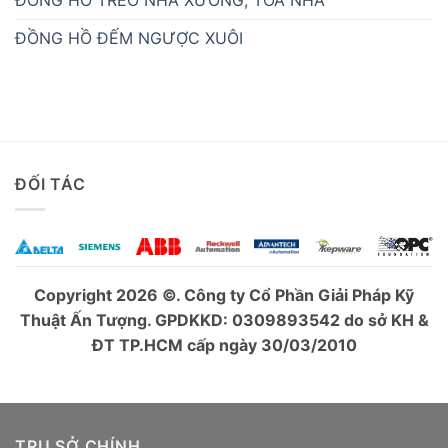
ĐỒNG HỒ TREO NHÀ XƯỞNG, TÒA NHÀ
ĐỒNG HỒ ĐẾM NGƯỢC XUÔI
ĐỐI TÁC
Copyright 2026 ©. Công ty Cổ Phần Giải Pháp Kỹ
Thuật Ấn Tượng. GPDKKD: 0309893542 do sở KH &
ĐT TP.HCM cấp ngày 30/03/2010
TRỤ SỞ CHÍNH