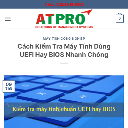
Bỏ
CALL: 028.3842.5001
qua
nội
0
dung
MÁY TÍNH CÔNG NGHIỆP
Cách Kiểm Tra Máy Tính Dùng
UEFI Hay BIOS Nhanh Chóng
09
Th5