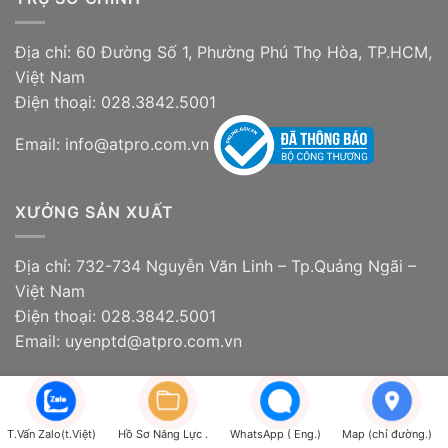
Địa chỉ: 60 Đường Số 1, Phường Phú Thọ Hòa, TP.HCM,
Việt Nam
Điện thoại: 028.3842.5001
Email: info@atpro.com.vn
XƯỞNG SẢN XUẤT
Địa chỉ: 732-734 Nguyễn Văn Linh – Tp.Quảng Ngãi –
Việt Nam
Điện thoại: 028.3842.5001
Email: uyenptd@atpro.com.vn
CHÍNH SÁCH CÔNG TY
T.Vấn Zalo(t.Việt)
Hồ Sơ Năng Lực .
WhatsApp ( Eng.)
Map (chỉ đường.)
Chính sách và quy định chung