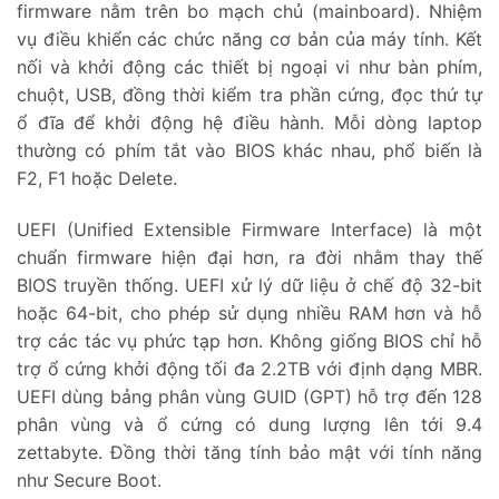
firmware nằm trên bo mạch chủ (mainboard). Nhiệm
vụ điều khiển các chức năng cơ bản của máy tính. Kết
nối và khởi động các thiết bị ngoại vi như bàn phím,
chuột, USB, đồng thời kiểm tra phần cứng, đọc thứ tự
ổ đĩa để khởi động hệ điều hành. Mỗi dòng laptop
thường có phím tắt vào BIOS khác nhau, phổ biến là
F2, F1 hoặc Delete.
UEFI (Unified Extensible Firmware Interface) là một
chuẩn firmware hiện đại hơn, ra đời nhằm thay thế
BIOS truyền thống. UEFI xử lý dữ liệu ở chế độ 32-bit
hoặc 64-bit, cho phép sử dụng nhiều RAM hơn và hỗ
trợ các tác vụ phức tạp hơn. Không giống BIOS chỉ hỗ
trợ ổ cứng khởi động tối đa 2.2TB với định dạng MBR.
UEFI dùng bảng phân vùng GUID (GPT) hỗ trợ đến 128
phân vùng và ổ cứng có dung lượng lên tới 9.4
zettabyte. Đồng thời tăng tính bảo mật với tính năng
như Secure Boot.