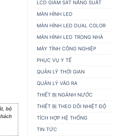
LCD GIÁM SÁT NĂNG SUẤT
MÀN HÌNH LED
MÀN HÌNH LED DUAL COLOR
MÀN HÌNH LED TRONG NHÀ
MÁY TÍNH CÔNG NGHIỆP
PHỤC VỤ Y TẾ
QUẢN LÝ THỜI GIAN
QUẢN LÝ VÀO RA
THIẾT BỊ NGÀNH NƯỚC
THIẾT BỊ THEO DÕI NHIỆT ĐỘ
t, bộ
khách
TÍCH HỢP HỆ THỐNG
TIN TỨC