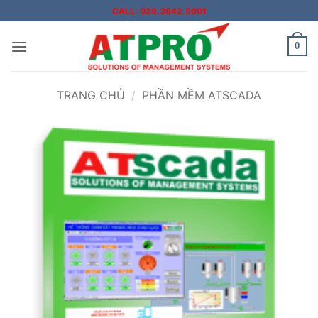
Bỏ
CALL: 028.3842.5001
qua
nội
0
dung
TRANG CHỦ
/
PHẦN MỀM ATSCADA