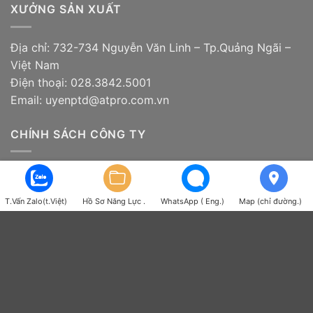
XƯỞNG SẢN XUẤT
Địa chỉ: 732-734 Nguyễn Văn Linh – Tp.Quảng Ngãi –
Việt Nam
Điện thoại: 028.3842.5001
Email: uyenptd@atpro.com.vn
CHÍNH SÁCH CÔNG TY
Chính sách và quy định chung
Chính sách bảo mật thông tin
T.Vấn Zalo(t.Việt)
Hồ Sơ Năng Lực .
WhatsApp ( Eng.)
Map (chỉ đường.)
Chính sách vận chuyển
Chính sách kiểm hàng, đổi trả hàng
Chính sách bảo hành sản phẩm