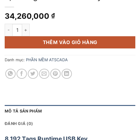
34,260,000
₫
8,192 Tags Runtime USB Key số lượng
THÊM VÀO GIỎ HÀNG
Danh mục:
PHẦN MỀM ATSCADA
MÔ TẢ SẢN PHẨM
ĐÁNH GIÁ (0)
8,192 Tags Runtime USB Key