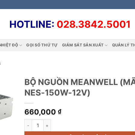
HOTLINE:
028.3842.5001
NHIỆT ĐỘ
GỌI SỐ THỨ TỰ
GIÁM SÁT SẢN XUẤT
QUẢN LÝ T
G
BỘ NGUỒN MEANWELL (MÃ
NES-150W-12V)
660,000
₫
BỘ NGUỒN MEANWELL (MÃ: NES-150W-12V) số lư