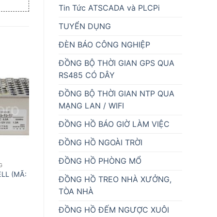
Tin Tức ATSCADA và PLCPi
TUYỂN DỤNG
ĐÈN BÁO CÔNG NGHIỆP
ĐỒNG BỘ THỜI GIAN GPS QUA
RS485 CÓ DÂY
ĐỒNG BỘ THỜI GIAN NTP QUA
MẠNG LAN / WIFI
ĐỒNG HỒ BÁO GIỜ LÀM VIỆC
ĐỒNG HỒ NGOÀI TRỜI
ĐỒNG HỒ PHÒNG MỔ
G
BỘ NGUỒN CHUYÊN DỤNG
BỘ NGUỒN CHUYÊN DỤ
L (MÃ:
BỘ NGUỒN MEANWELL (MÃ:
BỘ NGUỒN MEANWE
ĐỒNG HỒ TREO NHÀ XƯỞNG,
NES-350W-24V)
NES-100W-24V)
TÒA NHÀ
1,140,000
₫
520,000
₫
ĐỒNG HỒ ĐẾM NGƯỢC XUÔI