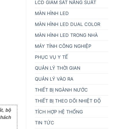
LCD GIÁM SÁT NĂNG SUẤT
MÀN HÌNH LED
MÀN HÌNH LED DUAL COLOR
MÀN HÌNH LED TRONG NHÀ
MÁY TÍNH CÔNG NGHIỆP
PHỤC VỤ Y TẾ
QUẢN LÝ THỜI GIAN
QUẢN LÝ VÀO RA
THIẾT BỊ NGÀNH NƯỚC
THIẾT BỊ THEO DÕI NHIỆT ĐỘ
t, bộ
TÍCH HỢP HỆ THỐNG
khách
TIN TỨC