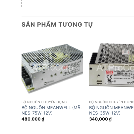
SẢN PHẨM TƯƠNG TỰ
BỘ NGUỒN CHUYÊN DỤNG
BỘ NGUỒN CHUYÊN DỤN
BỘ NGUỒN MEANWELL (MÃ:
BỘ NGUỒN MEANWEL
NES-75W-12V)
NES-35W-12V)
480,000
₫
340,000
₫