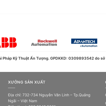
iải Pháp Kỹ Thuật Ấn Tượng. GPDKKD: 0309893542 do s
XƯỞNG SẢN XUẤT
Địa chỉ: 732-734 Nguyễn Văn Linh – Tp.Quảng
Ngãi – Việt Nam