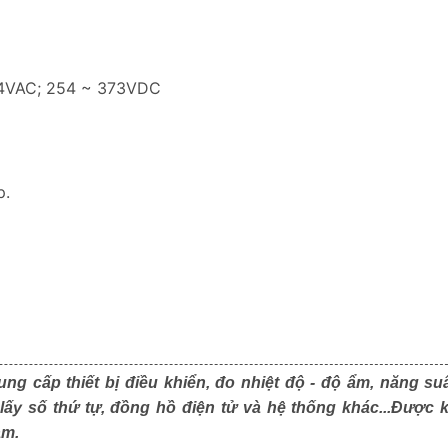
64VAC; 254 ~ 373VDC
p.
ng cấp thiết bị điều khiển, đo nhiệt độ - độ ẩm, năng suấ
 lấy số thứ tự, đồng hồ điện tử và hệ thống khác...Được 
am.