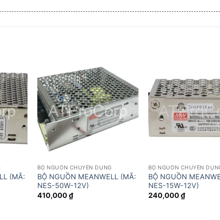
G
BỘ NGUỒN CHUYÊN DỤNG
BỘ NGUỒN CHUYÊN DỤN
L (MÃ:
BỘ NGUỒN MEANWELL (MÃ:
BỘ NGUỒN MEANWEL
NES-50W-12V)
NES-15W-12V)
410,000
₫
240,000
₫