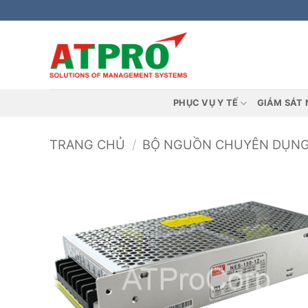
Bỏ
qua
nội
dung
PHỤC VỤ Y TẾ
GIÁM SÁT 
TRANG CHỦ
/
BỘ NGUỒN CHUYÊN DỤN