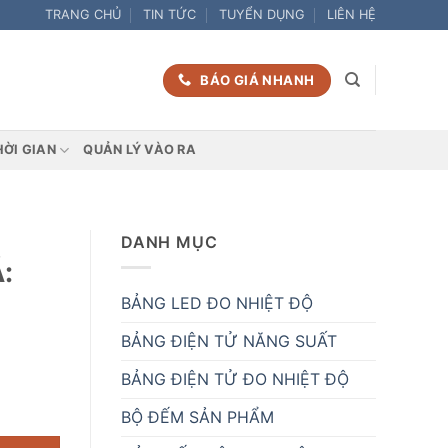
TRANG CHỦ
TIN TỨC
TUYỂN DỤNG
LIÊN HỆ
BÁO GIÁ NHANH
HỜI GIAN
QUẢN LÝ VÀO RA
DANH MỤC
:
BẢNG LED ĐO NHIỆT ĐỘ
BẢNG ĐIỆN TỬ NĂNG SUẤT
BẢNG ĐIỆN TỬ ĐO NHIỆT ĐỘ
ợng
BỘ ĐẾM SẢN PHẨM