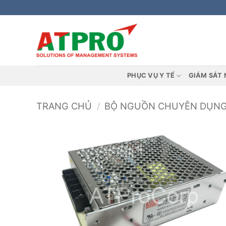
Bỏ
qua
nội
dung
PHỤC VỤ Y TẾ
GIÁM SÁT 
TRANG CHỦ
/
BỘ NGUỒN CHUYÊN DỤN