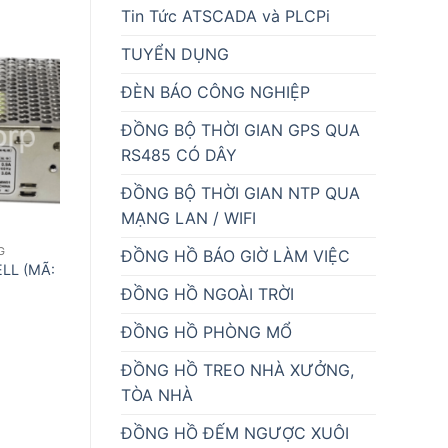
Tin Tức ATSCADA và PLCPi
TUYỂN DỤNG
ĐÈN BÁO CÔNG NGHIỆP
ĐỒNG BỘ THỜI GIAN GPS QUA
RS485 CÓ DÂY
ĐỒNG BỘ THỜI GIAN NTP QUA
MẠNG LAN / WIFI
G
BỘ NGUỒN CHUYÊN DỤNG
BỘ NGUỒN CHUYÊN DỤ
ĐỒNG HỒ BÁO GIỜ LÀM VIỆC
L (MÃ:
BỘ NGUỒN MEANWELL (MÃ:
BỘ NGUỒN MEANWE
NES-100W-24V)
NES-75W-12V)
ĐỒNG HỒ NGOÀI TRỜI
520,000
₫
480,000
₫
ĐỒNG HỒ PHÒNG MỔ
ĐỒNG HỒ TREO NHÀ XƯỞNG,
TÒA NHÀ
ĐỒNG HỒ ĐẾM NGƯỢC XUÔI