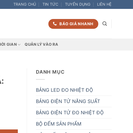
TRANG CHỦ
TIN TỨC
TUYỂN DỤNG
LIÊN HỆ
BÁO GIÁ NHANH
HỜI GIAN
QUẢN LÝ VÀO RA
DANH MỤC
:
BẢNG LED ĐO NHIỆT ĐỘ
BẢNG ĐIỆN TỬ NĂNG SUẤT
BẢNG ĐIỆN TỬ ĐO NHIỆT ĐỘ
ng
BỘ ĐẾM SẢN PHẨM