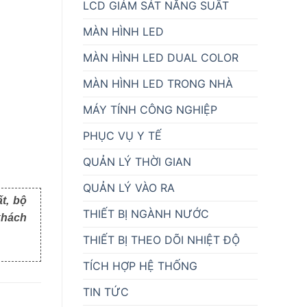
LCD GIÁM SÁT NĂNG SUẤT
MÀN HÌNH LED
MÀN HÌNH LED DUAL COLOR
MÀN HÌNH LED TRONG NHÀ
MÁY TÍNH CÔNG NGHIỆP
PHỤC VỤ Y TẾ
QUẢN LÝ THỜI GIAN
QUẢN LÝ VÀO RA
t, bộ
THIẾT BỊ NGÀNH NƯỚC
khách
THIẾT BỊ THEO DÕI NHIỆT ĐỘ
TÍCH HỢP HỆ THỐNG
TIN TỨC