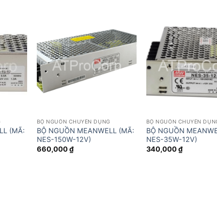
G
BỘ NGUỒN CHUYÊN DỤNG
BỘ NGUỒN CHUYÊN DỤN
L (MÃ:
BỘ NGUỒN MEANWELL (MÃ:
BỘ NGUỒN MEANWEL
NES-150W-12V)
NES-35W-12V)
660,000
₫
340,000
₫