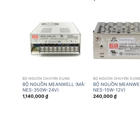
BỘ NGUỒN CHUYÊN DỤNG
BỘ NGUỒN CHUYÊN DỤN
BỘ NGUỒN MEANWELL (MÃ:
BỘ NGUỒN MEANWEL
NES-350W-24V)
NES-15W-12V)
1,140,000
₫
240,000
₫