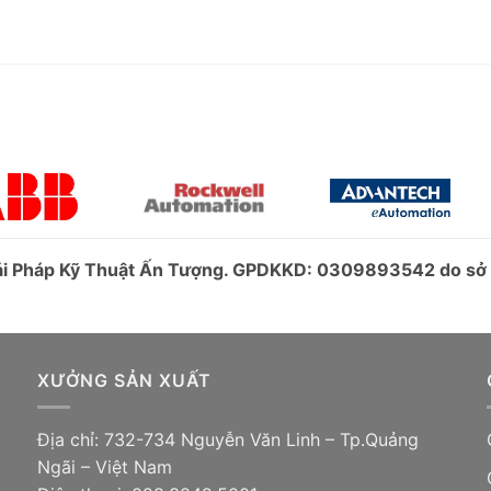
iải Pháp Kỹ Thuật Ấn Tượng. GPDKKD: 0309893542 do s
XƯỞNG SẢN XUẤT
Địa chỉ: 732-734 Nguyễn Văn Linh – Tp.Quảng
Ngãi – Việt Nam