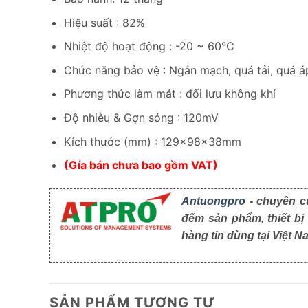
Hiệu suất : 82%
Nhiệt độ hoạt động : -20 ~ 60°C
Chức năng bảo vệ : Ngắn mạch, quá tải, quá á
Phương thức làm mát : đối lưu không khí
Độ nhiễu & Gợn sóng : 120mV
Kích thước (mm) : 129x98x38mm
(Gía bán chưa bao gồm VAT)
Antuongpro
- chuyên cu
đếm sản phẩm, thiết bị
hàng tin dùng tại Việt N
SẢN PHẨM TƯƠNG TỰ