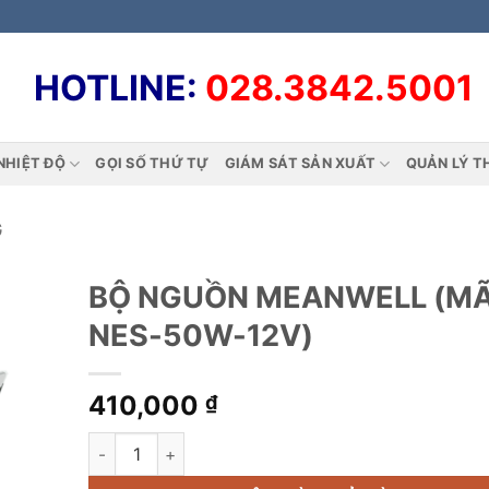
HOTLINE:
028.3842.5001
NHIỆT ĐỘ
GỌI SỐ THỨ TỰ
GIÁM SÁT SẢN XUẤT
QUẢN LÝ T
G
BỘ NGUỒN MEANWELL (MÃ
NES-50W-12V)
410,000
₫
BỘ NGUỒN MEANWELL (MÃ: NES-50W-12V) số lượ