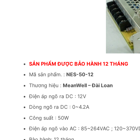
SẢN PHẨM ĐƯỢC BẢO HÀNH 12 THÁNG
Mã sản phẩm. :
NES-50-12
Thương hiệu :
MeanWell – Đài Loan
Điện áp ngõ ra DC : 12V
Dòng ngõ ra DC : 0~4.2A
Công suất : 50W
Điện áp ngõ vào AC : 85~264VAC ; 120~370V
Bào hành: 12 tháng