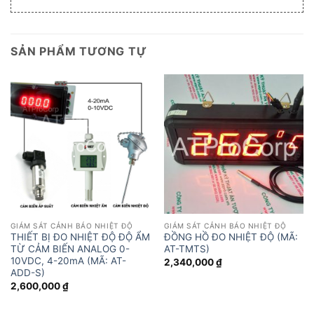
SẢN PHẨM TƯƠNG TỰ
GIÁM SÁT CẢNH BÁO NHIỆT ĐỘ
GIÁM SÁT CẢNH BÁO NHIỆT ĐỘ
THIẾT BỊ ĐO NHIỆT ĐỘ ĐỘ ẨM
ĐỒNG HỒ ĐO NHIỆT ĐỘ (MÃ:
TỪ CẢM BIẾN ANALOG 0-
AT-TMTS)
10VDC, 4-20mA (MÃ: AT-
2,340,000
₫
ADD-S)
2,600,000
₫