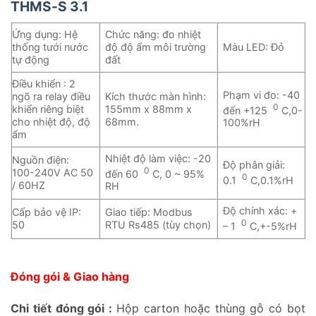
THMS-S 3.1
Ứng dụng: Hệ
Chức năng: đo nhiệt
thống tưới nước
độ độ ẩm môi trường
Màu LED: Đỏ
tự động
đất
Điều khiển : 2
Phạm vi đo: -40
ngõ ra relay điều
Kích thước màn hình:
0
khiển riêng biệt
155mm x 88mm x
đến +125
C,0-
cho nhiệt độ, độ
68mm.
100%rH
ẩm
Nhiệt độ làm việc: -20
Nguồn điện:
Độ phân giải:
0
100-240V AC 50
đến 60
C, 0 ~ 95%
0
0.1
C,0.1%rH
/ 60HZ
RH
Độ chính xác: +
Cấp bảo vệ IP:
Giao tiếp: Modbus
0
50
RTU Rs485 (tùy chọn)
– 1
C,+-5%rH
Đóng gói & Giao hàng
Chi tiết đóng gói :
Hộp carton hoặc thùng gỗ có bọt