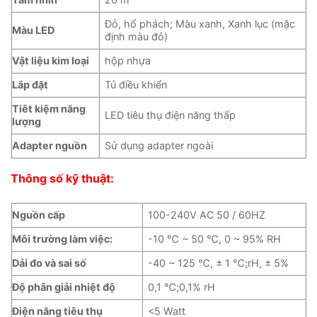
Đỏ, hổ phách; Màu xanh, Xanh lục (mặc
Màu LED
định màu đỏ)
Vật liệu kim loại
hộp nhựa
Lắp đặt
Tủ điều khiển
Tiêt kiệm năng
LED tiêu thụ điện năng thấp
lượng
Adapter nguồn
Sử dụng adapter ngoài
Thông số kỹ thuật:
Nguồn cấp
100-240V AC 50 / 60HZ
Môi trường làm việc:
-10 ℃ ~ 50 ℃, 0 ~ 95% RH
Dải đo và sai số
-40 ~ 125 ℃, ± 1 ℃;rH, ± 5%
Độ phân giải nhiệt độ
0,1 ℃;0,1% rH
Điện năng tiêu thụ
<5 Watt