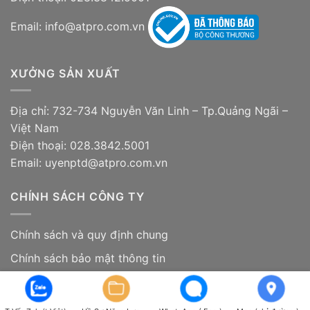
Email: info@atpro.com.vn
XƯỞNG SẢN XUẤT
Địa chỉ: 732-734 Nguyễn Văn Linh – Tp.Quảng Ngãi –
Việt Nam
Điện thoại: 028.3842.5001
Email: uyenptd@atpro.com.vn
CHÍNH SÁCH CÔNG TY
Chính sách và quy định chung
Chính sách bảo mật thông tin
Chính sách vận chuyển
Chính sách kiểm hàng, đổi trả hàng