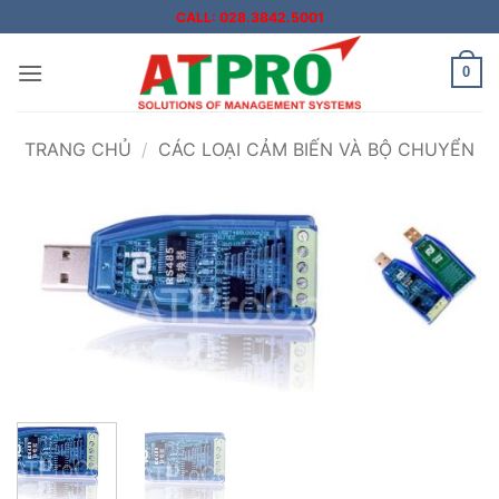
Bỏ
CALL: 028.3842.5001
qua
nội
0
dung
TRANG CHỦ
/
CÁC LOẠI CẢM BIẾN VÀ BỘ CHUYỂN