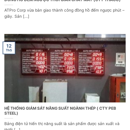
ĐỒNG HỒ ĐẾM NGƯỢC THỜI GIAN CHAY MÁY (CTY THACO)
ATPro Corp vừa bàn giao thành công đồng hồ đếm ngược phút –
giây. Sản [...]
12
Th5
HỆ THỐNG GIÁM SÁT NĂNG SUẤT NGÀNH THÉP ( CTY PEB
STEEL)
Bảng điện tử hiển thị năng suất là sản phẩm được sản xuất và