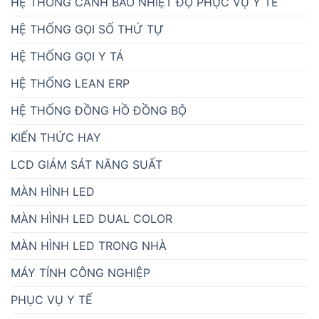
HỆ THỐNG CẢNH BÁO NHIỆT ĐỘ PHỤC VỤ Y TẾ
HỆ THỐNG GỌI SỐ THỨ TỰ
HỆ THỐNG GỌI Y TÁ
HỆ THỐNG LEAN ERP
HỆ THỐNG ĐỒNG HỒ ĐỒNG BỘ
KIẾN THỨC HAY
LCD GIÁM SÁT NĂNG SUẤT
MÀN HÌNH LED
MÀN HÌNH LED DUAL COLOR
MÀN HÌNH LED TRONG NHÀ
MÁY TÍNH CÔNG NGHIỆP
PHỤC VỤ Y TẾ