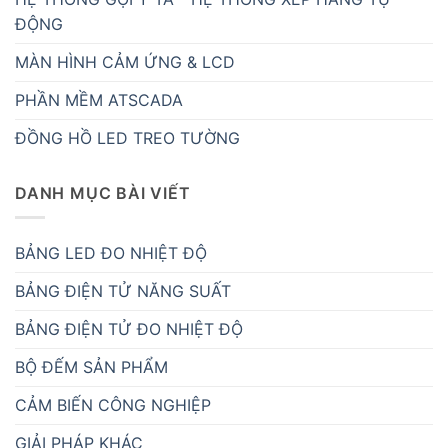
HỆ THỐNG GỌI Y TÁ - HỆ THỐNG XẾP HÀNG TỰ
ĐỘNG
MÀN HÌNH CẢM ỨNG & LCD
PHẦN MỀM ATSCADA
ĐỒNG HỒ LED TREO TƯỜNG
DANH MỤC BÀI VIẾT
BẢNG LED ĐO NHIỆT ĐỘ
BẢNG ĐIỆN TỬ NĂNG SUẤT
BẢNG ĐIỆN TỬ ĐO NHIỆT ĐỘ
BỘ ĐẾM SẢN PHẨM
CẢM BIẾN CÔNG NGHIỆP