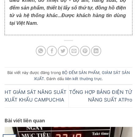
điều khiển, đo nhiệt độ - độ ẩm, năng suất, bộ
đếm sản phẩm, thiết bị lấy số thứ tự, đồng hồ điện
tử và hệ thống khác...Được khách hàng tin dùng
tại Việt Nam.
Bài viết này được đăng trong
BỘ ĐẾM SẢN PHẨM
,
GIÁM SÁT SẢN
XUẤT
. Đánh dấu
liên kết thường trực
.
HT GIÁM SÁT NĂNG SUẤT
TỔNG HỢP BẢNG ĐIỆN TỬ
XUẤT KHẨU CAMPUCHIA
NĂNG SUẤT ATPro
Bài viết liên quan