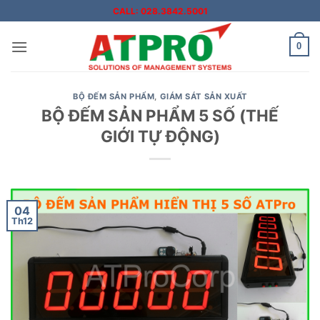
Bỏ
CALL: 028.3842.5001
qua
nội
0
dung
BỘ ĐẾM SẢN PHẨM
,
GIÁM SÁT SẢN XUẤT
BỘ ĐẾM SẢN PHẨM 5 SỐ (THẾ
GIỚI TỰ ĐỘNG)
04
Th12