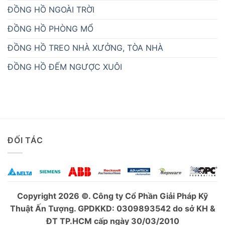
ĐỒNG HỒ BÁO GIỜ LÀM VIỆC
ĐỒNG HỒ NGOÀI TRỜI
ĐỒNG HỒ PHÒNG MỔ
ĐỒNG HỒ TREO NHÀ XƯỞNG, TÒA NHÀ
ĐỒNG HỒ ĐẾM NGƯỢC XUÔI
ĐỐI TÁC
Copyright 2026 ©. Công ty Cổ Phần Giải Pháp Kỹ
Thuật Ấn Tượng. GPDKKD: 0309893542 do sở KH &