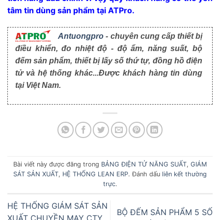
tâm tin dùng sản phẩm tại ATPro.
Antuongpro
- chuyên cung cấp thiết bị
điều khiển, đo nhiệt độ - độ ẩm, năng suất, bộ
đếm sản phẩm, thiết bị lấy số thứ tự, đồng hồ điện
tử và hệ thống khác...Được khách hàng tin dùng
tại Việt Nam.
Bài viết này được đăng trong
BẢNG ĐIỆN TỬ NĂNG SUẤT
,
GIÁM
SÁT SẢN XUẤT
,
HỆ THỐNG LEAN ERP
. Đánh dấu
liên kết thường
trực
.
HỆ THỐNG GIÁM SÁT SẢN
BỘ ĐẾM SẢN PHẨM 5 SỐ
XUẤT CHUYỀN MAY CTY