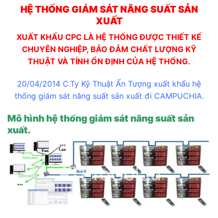
HỆ THỐNG GIÁM SÁT NĂNG SUẤT SẢN
XUẤT
XUẤT KHẨU CPC LÀ HỆ THỐNG ĐƯỢC THIẾT KẾ
CHUYÊN NGHIỆP, BẢO ĐẢM CHẤT LƯỢNG KỸ
THUẬT VÀ TÍNH ỔN ĐỊNH CỦA HỆ THỐNG.
20/04/2014 C.Ty Kỹ Thuật Ấn Tượng xuất khẩu hệ
thống giám sát năng suất sản xuất đi CAMPUCHIA.
Mô hình hệ thống giám sát năng suất sản
xuất.