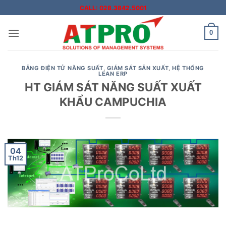
Bỏ
CALL: 028.3842.5001
qua
nội
0
dung
BẢNG ĐIỆN TỬ NĂNG SUẤT
,
GIÁM SÁT SẢN XUẤT
,
HỆ THỐNG
LEAN ERP
HT GIÁM SÁT NĂNG SUẤT XUẤT
KHẨU CAMPUCHIA
04
Th12