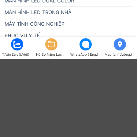
MÀN HÌNH LED DUAL COLOR
MÀN HÌNH LED TRONG NHÀ
MÁY TÍNH CÔNG NGHIỆP
PHỤC VỤ Y TẾ
QUẢN LÝ THỜI GIAN
T.Vấn Zalo(t.Việt)
Hồ Sơ Năng Lực .
WhatsApp ( Eng.)
Map (chỉ đường.)
QUẢN LÝ VÀO RA
THIẾT BỊ NGÀNH NƯỚC
THIẾT BỊ THEO DÕI NHIỆT ĐỘ
TÍCH HỢP HỆ THỐNG
TIN TỨC
Tin Tức ATSCADA và PLCPi
TUYỂN DỤNG