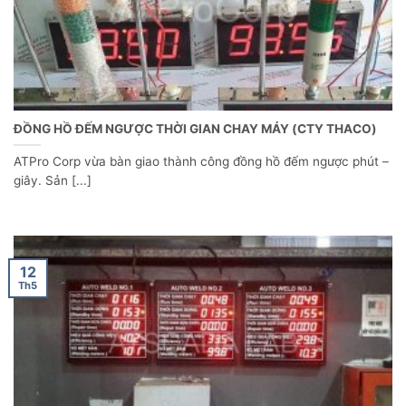
ĐỒNG HỒ ĐẾM NGƯỢC THỜI GIAN CHAY MÁY (CTY THACO)
ATPro Corp vừa bàn giao thành công đồng hồ đếm ngược phút –
giây. Sản [...]
12
Th5