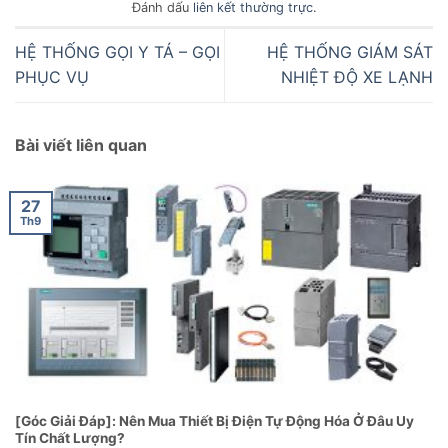
Đánh dấu
liên kết thường trực
.
HỆ THỐNG GỌI Y TÁ – GỌI
HỆ THỐNG GIÁM SÁT
PHỤC VỤ
NHIỆT ĐỘ XE LẠNH
Bài viết liên quan
27
Th9
[Góc Giải Đáp]: Nên Mua Thiết Bị Điện Tự Động Hóa Ở Đâu Uy
Tín Chất Lượng?