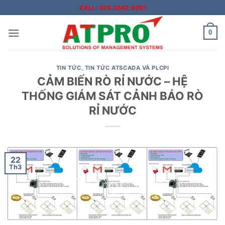
Bỏ
CALL: 028.3842.5001
qua
nội
0
dung
TIN TỨC
,
TIN TỨC ATSCADA VÀ PLCPI
CẢM BIẾN RÒ RỈ NƯỚC – HỆ
THỐNG GIÁM SÁT CẢNH BÁO RÒ
RỈ NƯỚC
22
Th3