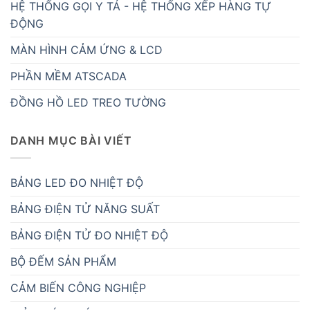
HỆ THỐNG GỌI Y TÁ - HỆ THỐNG XẾP HÀNG TỰ
ĐỘNG
MÀN HÌNH CẢM ỨNG & LCD
PHẦN MỀM ATSCADA
ĐỒNG HỒ LED TREO TƯỜNG
DANH MỤC BÀI VIẾT
BẢNG LED ĐO NHIỆT ĐỘ
BẢNG ĐIỆN TỬ NĂNG SUẤT
BẢNG ĐIỆN TỬ ĐO NHIỆT ĐỘ
BỘ ĐẾM SẢN PHẨM
CẢM BIẾN CÔNG NGHIỆP