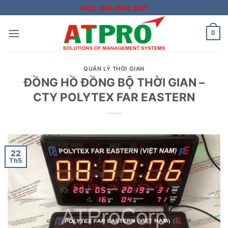
Bỏ
CALL: 028.3842.5001
qua
nội
0
dung
QUẢN LÝ THỜI GIAN
ĐỒNG HỒ ĐỒNG BỘ THỜI GIAN –
CTY POLYTEX FAR EASTERN
22
Th5