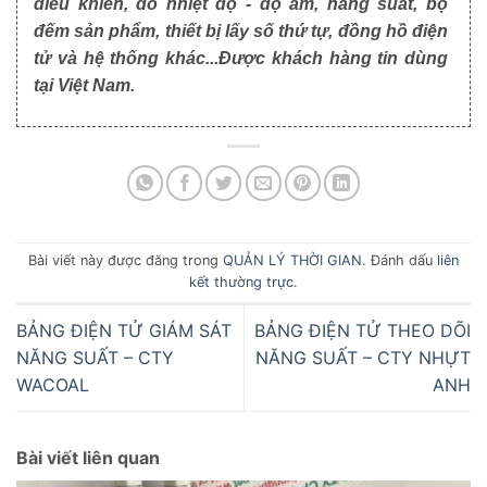
điều khiển, đo nhiệt độ - độ ẩm, năng suất, bộ
đếm sản phẩm, thiết bị lấy số thứ tự, đồng hồ điện
tử và hệ thống khác...Được khách hàng tin dùng
tại Việt Nam.
Bài viết này được đăng trong
QUẢN LÝ THỜI GIAN
. Đánh dấu
liên
kết thường trực
.
BẢNG ĐIỆN TỬ GIÁM SÁT
BẢNG ĐIỆN TỬ THEO DÕI
NĂNG SUẤT – CTY
NĂNG SUẤT – CTY NHỰT
WACOAL
ANH
Bài viết liên quan