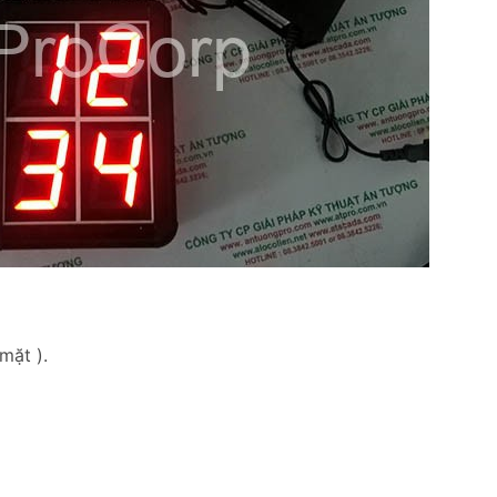
mặt ).