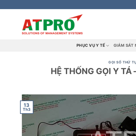
Bỏ
qua
nội
dung
PHỤC VỤ Y TẾ
GIÁM SÁT 
GỌI SỐ THỨ T
HỆ THỐNG GỌI Y TÁ 
13
Th3