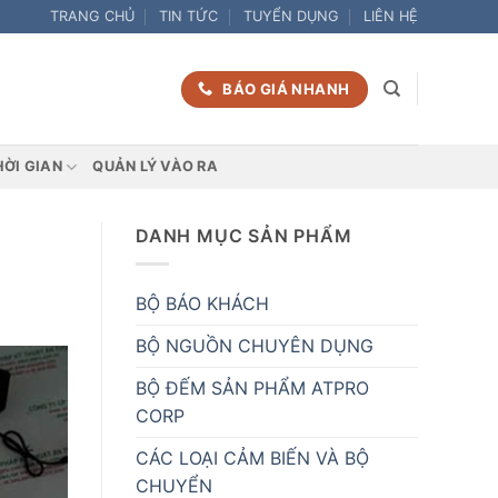
TRANG CHỦ
TIN TỨC
TUYỂN DỤNG
LIÊN HỆ
BÁO GIÁ NHANH
HỜI GIAN
QUẢN LÝ VÀO RA
DANH MỤC SẢN PHẨM
BỘ BÁO KHÁCH
BỘ NGUỒN CHUYÊN DỤNG
BỘ ĐẾM SẢN PHẨM ATPRO
CORP
CÁC LOẠI CẢM BIẾN VÀ BỘ
CHUYỂN