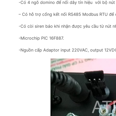
-Có 4 ngõ domino để nối dây tín hiệu với bộ nút
– Có hỗ trợ cổng kết nối RS485 Modbus RTU để đưa
-Có còi siren báo khi nhận được yêu cầu từ nút n
-Microchip PIC 16F887.
-Nguồn cấp Adaptor input 220VAC, output 12VD