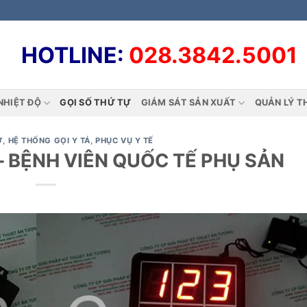
HOTLINE:
028.3842.5001
NHIỆT ĐỘ
GỌI SỐ THỨ TỰ
GIÁM SÁT SẢN XUẤT
QUẢN LÝ T
Ự
,
HỆ THỐNG GỌI Y TÁ
,
PHỤC VỤ Y TẾ
– BỆNH VIÊN QUỐC TẾ PHỤ SẢN