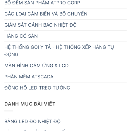
BỘ ĐẾM SẢN PHẨM ATPRO CORP
CÁC LOẠI CẢM BIẾN VÀ BỘ CHUYỂN
GIÁM SÁT CẢNH BÁO NHIỆT ĐỘ
HÀNG CÓ SẴN
HỆ THỐNG GỌI Y TÁ - HỆ THỐNG XẾP HÀNG TỰ
ĐỘNG
MÀN HÌNH CẢM ỨNG & LCD
PHẦN MỀM ATSCADA
ĐỒNG HỒ LED TREO TƯỜNG
DANH MỤC BÀI VIẾT
BẢNG LED ĐO NHIỆT ĐỘ