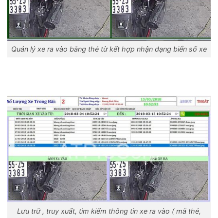
Quản lý xe ra vào bằng thẻ từ kết hợp nhận dạng biển số xe
Lưu trữ , truy xuất, tìm kiếm thông tin xe ra vào ( mã thẻ,