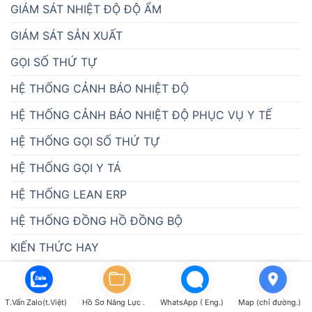
GIÁM SÁT NHIỆT ĐỘ ĐỘ ẨM
GIÁM SÁT SẢN XUẤT
GỌI SỐ THỨ TỰ
HỆ THỐNG CẢNH BÁO NHIỆT ĐỘ
HỆ THỐNG CẢNH BÁO NHIỆT ĐỘ PHỤC VỤ Y TẾ
HỆ THỐNG GỌI SỐ THỨ TỰ
HỆ THỐNG GỌI Y TÁ
HỆ THỐNG LEAN ERP
HỆ THỐNG ĐỒNG HỒ ĐỒNG BỘ
KIẾN THỨC HAY
LCD GIÁM SÁT NĂNG SUẤT
MÀN HÌNH LED
T.Vấn Zalo(t.Việt)
Hồ Sơ Năng Lực .
WhatsApp ( Eng.)
Map (chỉ đường.)