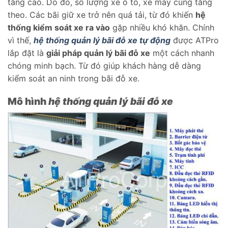
tăng cao. Do đó, số lượng xe ô tô, xe máy cũng tăng
theo. Các bãi giữ xe trở nên quá tải, từ đó khiến
hệ
thống kiểm soát xe ra vào
gặp nhiều khó khăn. Chính
vì thế,
hệ thống quản lý bãi đỗ xe tự động
được ATPro
lắp đặt là
giải pháp quản lý bãi đỗ xe
một cách nhanh
chóng minh bạch. Từ đó giúp khách hàng dễ dàng
kiểm soát an ninh trong bãi đỗ xe.
Mô hình
hệ thống quản lý bãi đỗ xe