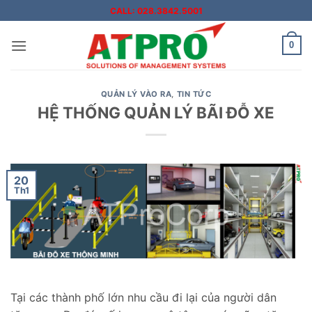
Bỏ
CALL: 028.3842.5001
qua
nội
0
dung
QUẢN LÝ VÀO RA
,
TIN TỨC
HỆ THỐNG QUẢN LÝ BÃI ĐỖ XE
20
Th1
Tại các thành phố lớn nhu cầu đi lại của người dân