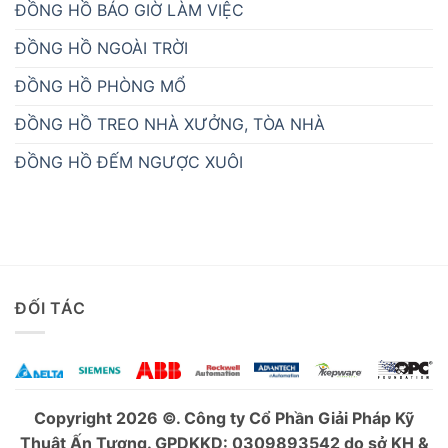
ĐỒNG HỒ BÁO GIỜ LÀM VIỆC
ĐỒNG HỒ NGOÀI TRỜI
ĐỒNG HỒ PHÒNG MỔ
ĐỒNG HỒ TREO NHÀ XƯỞNG, TÒA NHÀ
ĐỒNG HỒ ĐẾM NGƯỢC XUÔI
ĐỐI TÁC
Copyright 2026 ©. Công ty Cổ Phần Giải Pháp Kỹ
Thuật Ấn Tượng. GPDKKD: 0309893542 do sở KH &