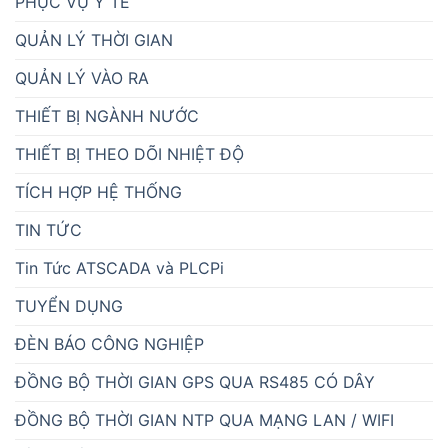
PHỤC VỤ Y TẾ
QUẢN LÝ THỜI GIAN
QUẢN LÝ VÀO RA
THIẾT BỊ NGÀNH NƯỚC
THIẾT BỊ THEO DÕI NHIỆT ĐỘ
TÍCH HỢP HỆ THỐNG
TIN TỨC
Tin Tức ATSCADA và PLCPi
TUYỂN DỤNG
ĐÈN BÁO CÔNG NGHIỆP
ĐỒNG BỘ THỜI GIAN GPS QUA RS485 CÓ DÂY
ĐỒNG BỘ THỜI GIAN NTP QUA MẠNG LAN / WIFI