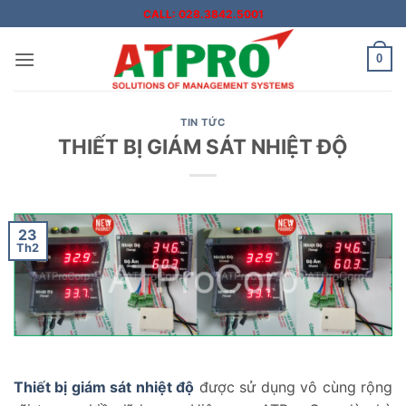
Bỏ
CALL: 028.3842.5001
qua
nội
0
dung
TIN TỨC
THIẾT BỊ GIÁM SÁT NHIỆT ĐỘ
23
Th2
Thiết bị giám sát nhiệt độ
được sử dụng vô cùng rộng