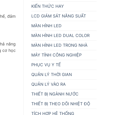
KIẾN THỨC HAY
LCD GIÁM SÁT NĂNG SUẤT
thể, đảm
MÀN HÌNH LED
MÀN HÌNH LED DUAL COLOR
khả năng
MÀN HÌNH LED TRONG NHÀ
g cơ học
MÁY TÍNH CÔNG NGHIỆP
PHỤC VỤ Y TẾ
QUẢN LÝ THỜI GIAN
QUẢN LÝ VÀO RA
THIẾT BỊ NGÀNH NƯỚC
THIẾT BỊ THEO DÕI NHIỆT ĐỘ
TÍCH HỢP HỆ THỐNG