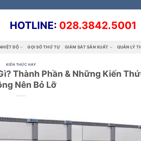
HOTLINE:
028.3842.5001
NHIỆT ĐỘ
GỌI SỐ THỨ TỰ
GIÁM SÁT SẢN XUẤT
QUẢN LÝ T
KIẾN THỨC HAY
 Gì? Thành Phần & Những Kiến Thứ
ng Nên Bỏ Lỡ