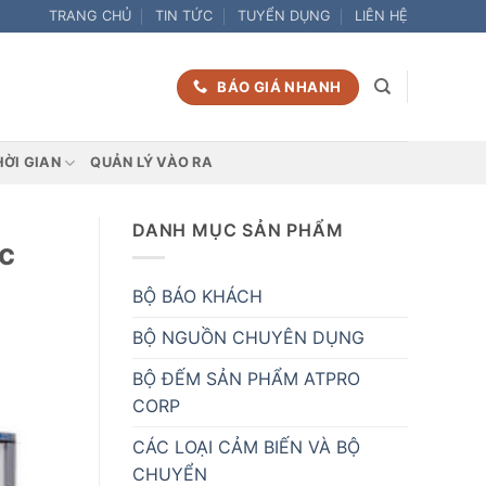
TRANG CHỦ
TIN TỨC
TUYỂN DỤNG
LIÊN HỆ
BÁO GIÁ NHANH
HỜI GIAN
QUẢN LÝ VÀO RA
DANH MỤC SẢN PHẨM
c
BỘ BÁO KHÁCH
BỘ NGUỒN CHUYÊN DỤNG
BỘ ĐẾM SẢN PHẨM ATPRO
CORP
CÁC LOẠI CẢM BIẾN VÀ BỘ
CHUYỂN