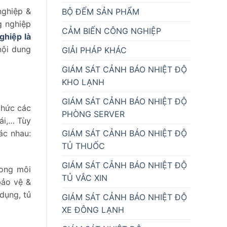
nghiệp &
BỘ ĐẾM SẢN PHẨM
g nghiệp
CẢM BIẾN CÔNG NGHIỆP
ghiệp là
nội dung
GIẢI PHÁP KHÁC
GIÁM SÁT CẢNH BÁO NHIỆT ĐỘ
KHO LẠNH
GIÁM SÁT CẢNH BÁO NHIỆT ĐỘ
chức các
PHÒNG SERVER
ái,… Tùy
GIÁM SÁT CẢNH BÁO NHIỆT ĐỘ
ác nhau:
TỦ THUỐC
GIÁM SÁT CẢNH BÁO NHIỆT ĐỘ
rong môi
TỦ VẮC XIN
bảo vệ &
dụng, tủ
GIÁM SÁT CẢNH BÁO NHIỆT ĐỘ
XE ĐÔNG LẠNH