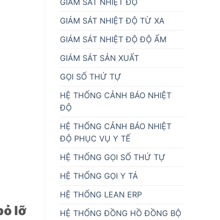
GIÁM SÁT NHIỆT ĐỘ
GIÁM SÁT NHIỆT ĐỘ TỪ XA
GIÁM SÁT NHIỆT ĐỘ ĐỘ ẨM
GIÁM SÁT SẢN XUẤT
GỌI SỐ THỨ TỰ
HỆ THỐNG CẢNH BÁO NHIỆT
ĐỘ
HỆ THỐNG CẢNH BÁO NHIỆT
ĐỘ PHỤC VỤ Y TẾ
HỆ THỐNG GỌI SỐ THỨ TỰ
HỆ THỐNG GỌI Y TÁ
HỆ THỐNG LEAN ERP
bỏ lỡ
HỆ THỐNG ĐỒNG HỒ ĐỒNG BỘ