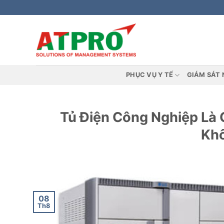
Bỏ
qua
nội
dung
PHỤC VỤ Y TẾ
GIÁM SÁT 
Tủ Điện Công Nghiệp Là
Khô
08
Th8