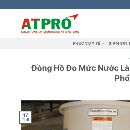
Bỏ
qua
nội
dung
PHỤC VỤ Y TẾ
GIÁM SÁT 
Đồng Hồ Đo Mức Nước Là 
Phổ
17
Th8