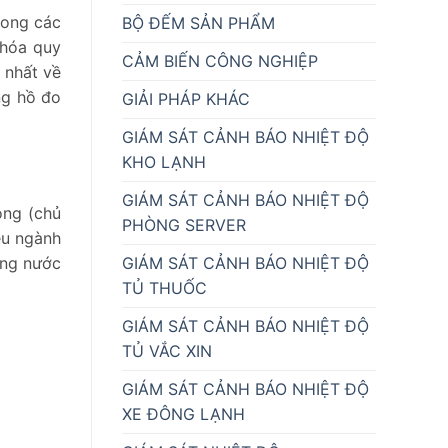
rong các
BỘ ĐẾM SẢN PHẨM
 hóa quy
CẢM BIẾN CÔNG NGHIỆP
 nhất về
ng hồ đo
GIẢI PHÁP KHÁC
GIÁM SÁT CẢNH BÁO NHIỆT ĐỘ
KHO LẠNH
GIÁM SÁT CẢNH BÁO NHIỆT ĐỘ
ỏng (chủ
PHÒNG SERVER
ều ngành
GIÁM SÁT CẢNH BÁO NHIỆT ĐỘ
ợng nước
TỦ THUỐC
GIÁM SÁT CẢNH BÁO NHIỆT ĐỘ
TỦ VẮC XIN
GIÁM SÁT CẢNH BÁO NHIỆT ĐỘ
XE ĐÔNG LẠNH