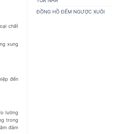
TÒA NHÀ
ĐỒNG HỒ ĐẾM NGƯỢC XUÔI
oại chất
ờng xung
hiệp đến
o lường
ng trong
nhằm đảm