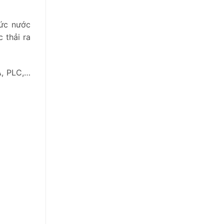
mức nước
 thải ra
A, PLC,…