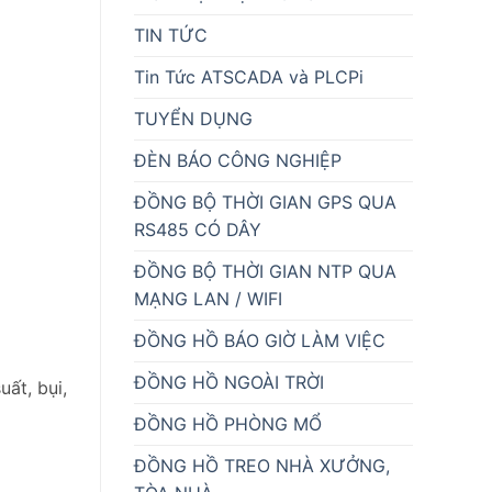
TIN TỨC
Tin Tức ATSCADA và PLCPi
TUYỂN DỤNG
ĐÈN BÁO CÔNG NGHIỆP
ĐỒNG BỘ THỜI GIAN GPS QUA
RS485 CÓ DÂY
ĐỒNG BỘ THỜI GIAN NTP QUA
MẠNG LAN / WIFI
ĐỒNG HỒ BÁO GIỜ LÀM VIỆC
ĐỒNG HỒ NGOÀI TRỜI
ất, bụi,
ĐỒNG HỒ PHÒNG MỔ
ĐỒNG HỒ TREO NHÀ XƯỞNG,