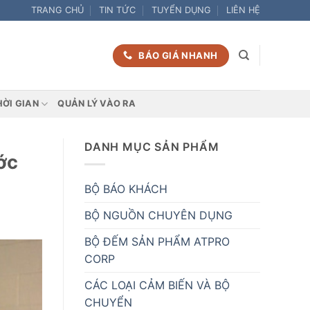
TRANG CHỦ
TIN TỨC
TUYỂN DỤNG
LIÊN HỆ
BÁO GIÁ NHANH
HỜI GIAN
QUẢN LÝ VÀO RA
DANH MỤC SẢN PHẨM
ớc
BỘ BÁO KHÁCH
BỘ NGUỒN CHUYÊN DỤNG
BỘ ĐẾM SẢN PHẨM ATPRO
CORP
CÁC LOẠI CẢM BIẾN VÀ BỘ
CHUYỂN