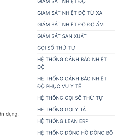
GIÁM SÁT NHIỆT ĐỘ
GIÁM SÁT NHIỆT ĐỘ TỪ XA
GIÁM SÁT NHIỆT ĐỘ ĐỘ ẨM
GIÁM SÁT SẢN XUẤT
GỌI SỐ THỨ TỰ
HỆ THỐNG CẢNH BÁO NHIỆT
ĐỘ
HỆ THỐNG CẢNH BÁO NHIỆT
ĐỘ PHỤC VỤ Y TẾ
HỆ THỐNG GỌI SỐ THỨ TỰ
HỆ THỐNG GỌI Y TÁ
ân dụng.
HỆ THỐNG LEAN ERP
HỆ THỐNG ĐỒNG HỒ ĐỒNG BỘ