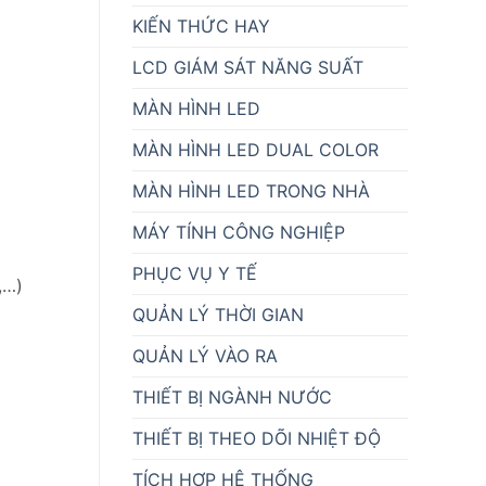
KIẾN THỨC HAY
LCD GIÁM SÁT NĂNG SUẤT
MÀN HÌNH LED
MÀN HÌNH LED DUAL COLOR
MÀN HÌNH LED TRONG NHÀ
c
MÁY TÍNH CÔNG NGHIỆP
PHỤC VỤ Y TẾ
,…)
QUẢN LÝ THỜI GIAN
QUẢN LÝ VÀO RA
THIẾT BỊ NGÀNH NƯỚC
THIẾT BỊ THEO DÕI NHIỆT ĐỘ
TÍCH HỢP HỆ THỐNG