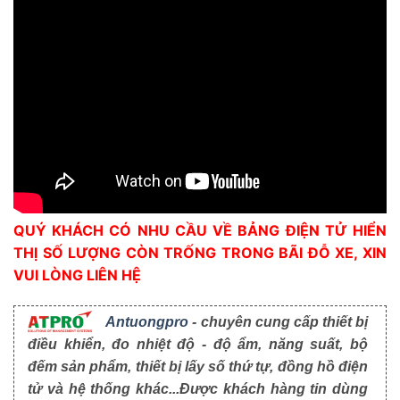
QUÝ KHÁCH CÓ NHU CẦU VỀ BẢNG ĐIỆN TỬ HIỂN
THỊ SỐ LƯỢNG CÒN TRỐNG TRONG BÃI ĐỖ XE, XIN
VUI LÒNG LIÊN HỆ
Antuongpro
- chuyên cung cấp thiết bị
điều khiển, đo nhiệt độ - độ ẩm, năng suất, bộ
đếm sản phẩm, thiết bị lấy số thứ tự, đồng hồ điện
tử và hệ thống khác...Được khách hàng tin dùng