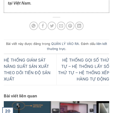
tại Việt Nam.
Bài viết này được đăng trong
QUẢN LÝ VÀO RA
. Đánh dấu
liên kết
thường trực
.
HỆ THỐNG GIÁM SÁT
HỆ THỐNG GỌI SỐ THỨ
NĂNG SUẤT SẢN XUẤT
TỰ – HỆ THỐNG LẤY SỐ
THEO DÕI TIẾN ĐỘ SẢN
THỨ TỰ – HỆ THỐNG XẾP
XUẤT
HÀNG TỰ ĐỘNG
Bài viết liên quan
20