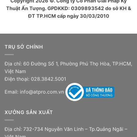
Copyright 2026 ©. Công ty Cổ Phần Giải Pháp Kỹ
Thuật Ấn Tượng. GPDKKD: 0309893542 do sở KH &
ĐT TP.HCM cấp ngày 30/03/2010
TRỤ SỞ CHÍNH
Địa chỉ: 60 Đường Số 1, Phường Phú Thọ Hòa, TP.HCM,
Việt Nam
Điện thoại: 028.3842.5001
Email: info@atpro.com.vn
XƯỞNG SẢN XUẤT
Địa chỉ: 732-734 Nguyễn Văn Linh – Tp.Quảng Ngãi –
Việt Nam