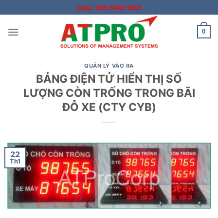
Bỏ
CALL: 028.3842.5001
qua
nội
0
dung
QUẢN LÝ VÀO RA
BẢNG ĐIỆN TỬ HIỂN THỊ SỐ
LƯỢNG CÒN TRỐNG TRONG BÃI
ĐỖ XE (CTY CYB)
22
Th1