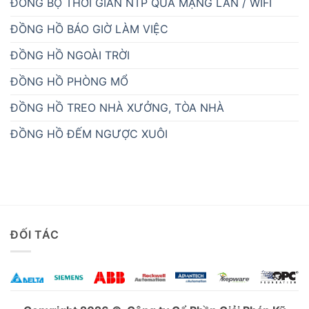
ĐỒNG BỘ THỜI GIAN NTP QUA MẠNG LAN / WIFI
ĐỒNG HỒ BÁO GIỜ LÀM VIỆC
ĐỒNG HỒ NGOÀI TRỜI
ĐỒNG HỒ PHÒNG MỔ
ĐỒNG HỒ TREO NHÀ XƯỞNG, TÒA NHÀ
ĐỒNG HỒ ĐẾM NGƯỢC XUÔI
ĐỐI TÁC