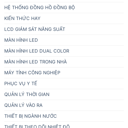
HỆ THỐNG ĐỒNG HỒ ĐỒNG BỘ
KIẾN THỨC HAY
LCD GIÁM SÁT NĂNG SUẤT
MÀN HÌNH LED
MÀN HÌNH LED DUAL COLOR
MÀN HÌNH LED TRONG NHÀ
MÁY TÍNH CÔNG NGHIỆP
PHỤC VỤ Y TẾ
QUẢN LÝ THỜI GIAN
QUẢN LÝ VÀO RA
THIẾT BỊ NGÀNH NƯỚC
THIẾT BỊ THEO DÕI NHIỆT ĐỘ