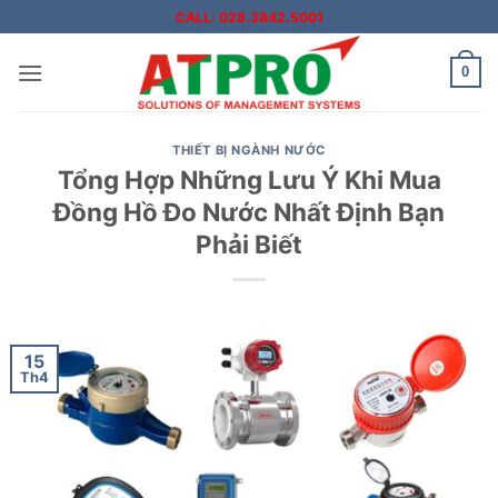
Bỏ
CALL: 028.3842.5001
qua
nội
0
dung
THIẾT BỊ NGÀNH NƯỚC
Tổng Hợp Những Lưu Ý Khi Mua
Đồng Hồ Đo Nước Nhất Định Bạn
Phải Biết
15
Th4